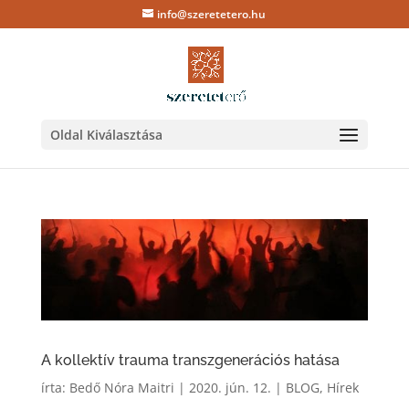
info@szeretetero.hu
Oldal Kiválasztása
A kollektív trauma transzgenerációs hatása
írta:
Bedő Nóra Maitri
|
2020. jún. 12.
|
BLOG
,
Hírek