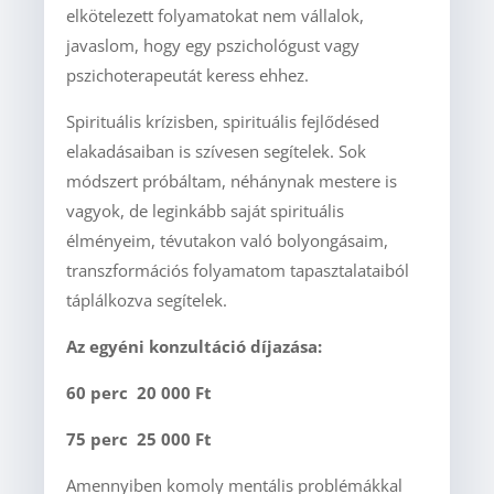
elkötelezett folyamatokat nem vállalok,
javaslom, hogy egy pszichológust vagy
pszichoterapeutát keress ehhez.
Spirituális krízisben, spirituális fejlődésed
elakadásaiban is szívesen segítelek. Sok
módszert próbáltam, néhánynak mestere is
vagyok, de leginkább saját spirituális
élményeim, tévutakon való bolyongásaim,
transzformációs folyamatom tapasztalataiból
táplálkozva segítelek.
Az egyéni konzultáció díjazása:
60 perc 20 000 Ft
75 perc 25 000 Ft
Amennyiben komoly mentális problémákkal