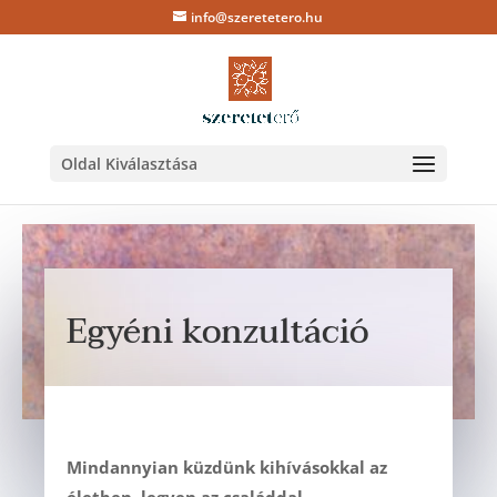
info@szeretetero.hu
Oldal Kiválasztása
Egyéni konzultáció
Mindannyian küzdünk kihívásokkal az