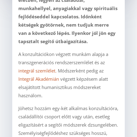
életben, legyen az családdal,
munkahellyel, anyagiakkal vagy spirituális
fejlődéseddel kapcsolatos. Időnként
kétségek gyötörnek, nem tudjuk merre
van a következő lépés. Ilyenkor jól jön egy
tapsztalt segítő útbaigazítása.
A konzultációkon végzett munkám alapja a
transzgenerációs rendszerszemlélet és az
integrál szemlélet.
Módszerként pedig az
Integrál Akadémián
végzett képzésem alatt
elsajátított humanisztikus módszereket
használom.
Jöhetsz hozzám egy-két alkalmas konzultációra,
családállítói csoport előtt vagy után, esetleg
eligazításért a segítői módszerek dzsungelében.
Személyiségfejlődéshez szükséges hosszú,