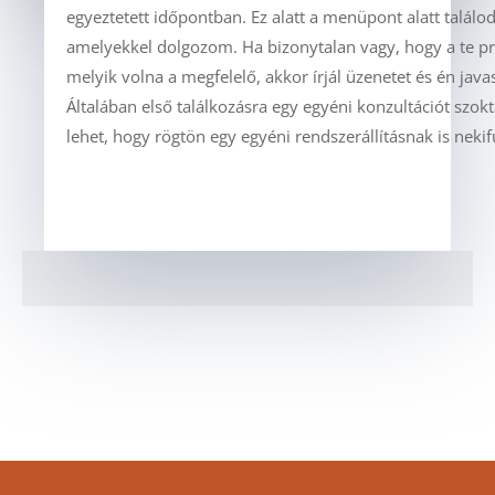
egyeztetett időpontban. Ez alatt a menüpont alatt talál
amelyekkel dolgozom. Ha bizonytalan vagy, hogy a te 
melyik volna a megfelelő, akkor írjál üzenetet és én jav
Általában első találkozásra egy egyéni konzultációt szokt
lehet, hogy rögtön egy egyéni rendszerállításnak is neki