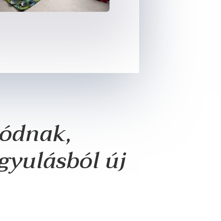
lódnak,
gyulásból új