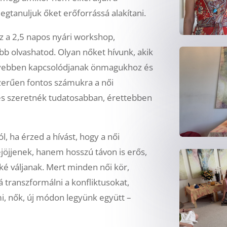
gtanuljuk őket erőforrássá alakítani.
z a 2,5 napos nyári workshop,
ebb olvashatod. Olyan nőket hívunk, akik
élyebben kapcsolódjanak önmagukhoz és
erűen fontos számukra a női
és szeretnék tudatosabban, érettebben
, ha érzed a hívást, hogy a női
jöjjenek, hanem hosszú távon is erős,
kké váljanak. Mert minden női kör,
transzformálni a konfliktusokat,
i, nők, új módon legyünk együtt –