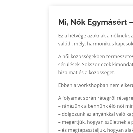
Mi, Nők Egymásért 
Ez a hétvége azoknak a nőknek szó
valódi, mély, harmonikus kapcso
A női közösségekben természetes m
sérülések. Sokszor ezek kimonda
bizalmat és a közösséget.
Ebben a workshopban nem elkerülj
A folyamat során rétegről rétegr
– ránézünk a bennünk élő női min
– dolgozunk az anyánkkal való kap
– megértjük, hogyan születnek a 
– és megtapasztaljuk, hogyan ala