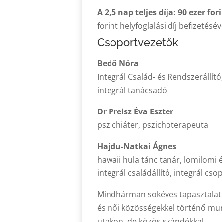
A 2,5 nap teljes díja: 90 ezer for
forint helyfoglalási díj befizetésév
Csoportvezetők
Bedő Nóra
Integrál Család- és Rendszerállító
integrál tanácsadó
Dr Preisz Éva Eszter
pszichiáter, pszichoterapeuta
Hajdu-Natkai Ágnes
hawaii hula tánc tanár, lomilomi 
integrál családállító, integrál cs
Mindhárman sokéves tapasztalatt
és női közösségekkel történő mu
utakon, de közös szándékkal.