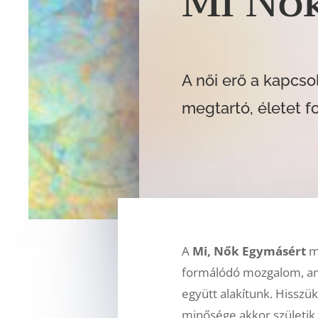
Mi Nő
A női erő a kapcs
megtartó, életet fo
A
Mi, Nők Egymásért
m
formálódó mozgalom, a
együtt alakítunk. Hisszü
minősége akkor születik