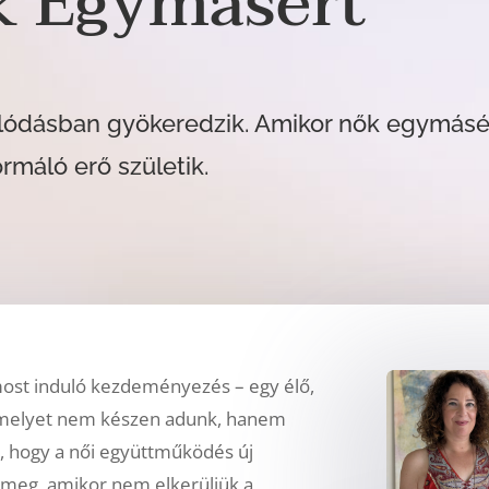
k Egymásért
olódásban gyökeredzik. Amikor nők egymásé
rmáló erő születik.
ost induló kezdeményezés – egy élő,
melyet nem készen adunk, hanem
k, hogy a női együttműködés új
 meg, amikor nem elkerüljük a