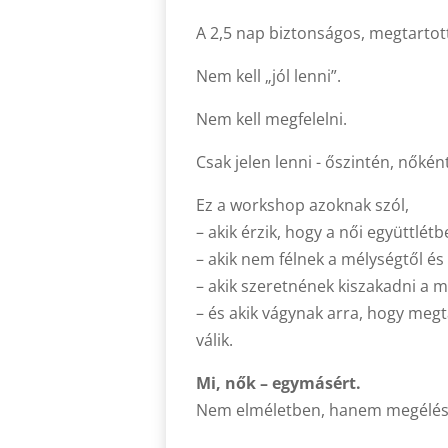
A 2,5 nap biztonságos, megtartott
Nem kell „jól lenni”.
Nem kell megfelelni.
Csak jelen lenni - őszintén, nőkén
Ez a workshop azoknak szól,
– akik érzik, hogy a női együttlét
– akik nem félnek a mélységtől és
– akik szeretnének kiszakadni a 
– és akik vágynak arra, hogy megt
válik.
Mi, nők – egymásért.
Nem elméletben, hanem megélés