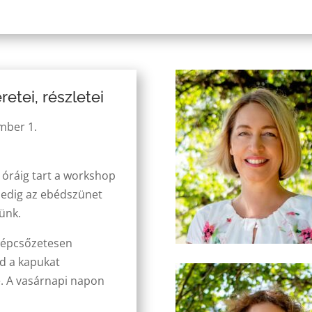
etei, részletei
mber 1.
 óráig tart a workshop
pedig az ebédszünet
zünk.
lépcsőzetesen
jd a kapukat
 A vasárnapi napon