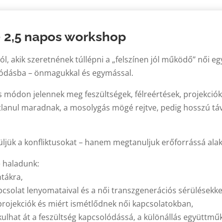
– 2,5 napos workshop
l, akik szeretnének túllépni a „felszínen jól működő” női e
lódásba – önmagukkal és egymással.
ódon jelennek meg feszültségek, félreértések, projekciók, r
tlanul maradnak, a mosolygás mögé rejtve, pedig hosszú tá
ük a konfliktusokat – hanem megtanuljuk erőforrássá alakí
e haladunk:
tákra,
csolat lenyomataival és a női transzgenerációs sérülésekke
projekciók és miért ismétlődnek női kapcsolatokban,
kulhat át a feszültség kapcsolódássá, a különállás együttmű