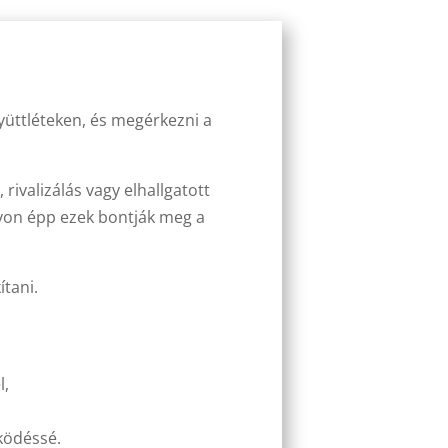
gyüttléteken, és megérkezni a
ivalizálás vagy elhallgatott
von épp ezek bontják meg a
tani.
l,
ködéssé.