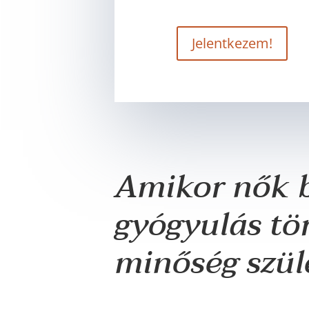
Jelentkezem!
Amikor nők 
gyógyulás tör
minőség szüle