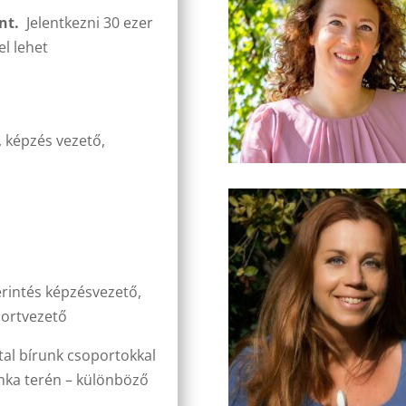
int.
Jelentkezni 30 ezer
el lehet
, képzés vezető,
érintés képzésvezető,
oportvezető
al bírunk csoportokkal
nka terén – különböző