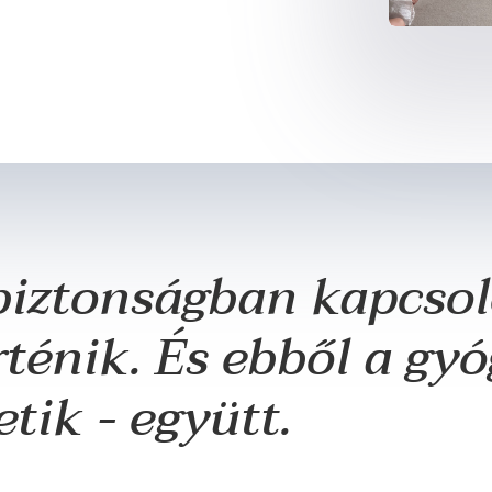
biztonságban kapcso
ténik. És ebből a gyó
tik - együtt.