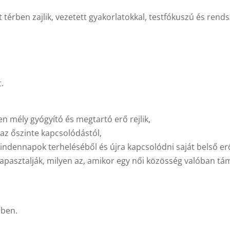
 térben zajlik, vezetett gyakorlatokkal, testfókuszú és ren
t.
ben mély gyógyító és megtartó erő rejlik,
 az őszinte kapcsolódástól,
mindennapok terheléséből és újra kapcsolódni saját belső er
apasztalják, milyen az, amikor egy női közösség valóban tám
ben.