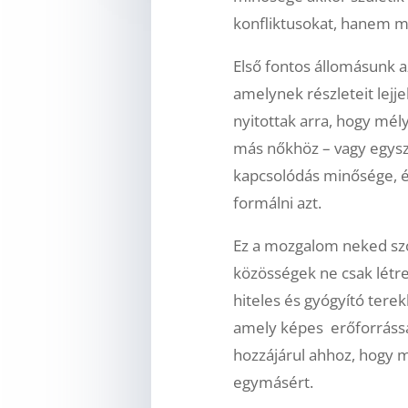
konfliktusokat, hanem me
Első fontos állomásunk a
amelynek részleteit lejj
nyitottak arra, hogy m
más nőkhöz – vagy egysz
kapcsolódás minősége, 
formálni azt.
Ez a mozgalom neked szól
közösségek ne csak létre
hiteles és gyógyító tere
amely képes erőforrássá 
hozzájárul ahhoz, hogy m
egymásért.