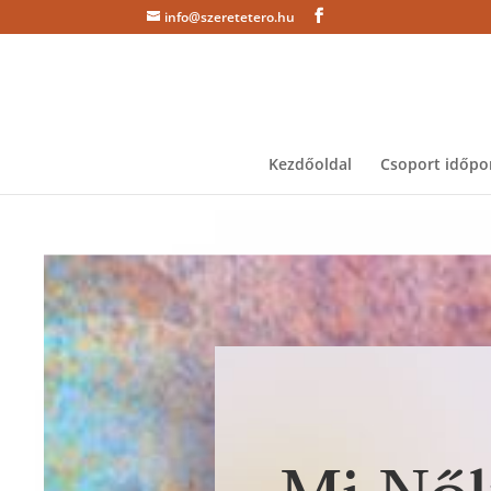
info@szeretetero.hu
Kezdőoldal
Csoport időpo