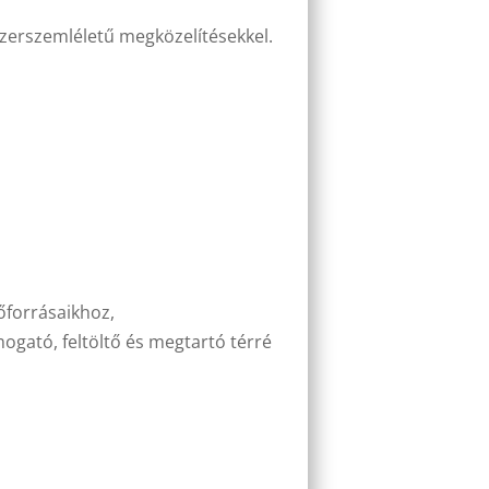
dszerszemléletű megközelítésekkel.
őforrásaikhoz,
ogató, feltöltő és megtartó térré