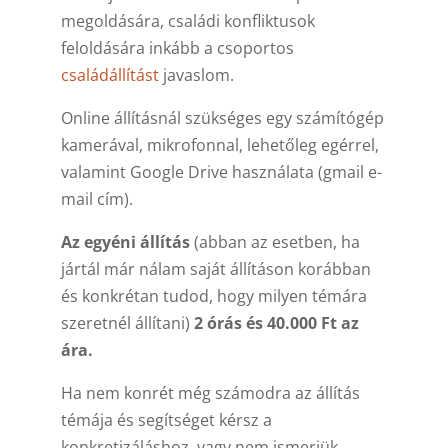
megoldására, családi konfliktusok
feloldására inkább a csoportos
családállítást
javaslom.
Online állításnál szükséges egy számítógép
kamerával, mikrofonnal, lehetőleg egérrel,
valamint Google Drive használata (gmail e-
mail cím).
Az egyéni állítás
(abban az esetben, ha
jártál már nálam saját állításon korábban
és konkrétan tudod, hogy milyen témára
szeretnél állítani)
2 órás és 40.000 Ft az
ára.
Ha nem konrét még számodra az állítás
témája és segítséget kérsz a
konkretizáláshoz, vagy nem ismerjük