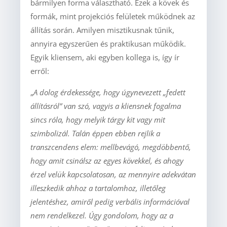
bármilyen forma választható. Ezek a kövek és
formák, mint projekciós felületek működnek az
állítás során. Amilyen misztikusnak tűnik,
annyira egyszerűen és praktikusan működik.
Egyik kliensem, aki egyben kollega is, így ír
erről:
„
A dolog érdekessége, hogy úgynevezett „fedett
állításról” van szó, vagyis a kliensnek fogalma
sincs róla, hogy melyik tárgy kit vagy mit
szimbolizál. Talán éppen ebben rejlik a
transzcendens elem: mellbevágó, megdöbbentő,
hogy amit csinálsz az egyes kövekkel, és ahogy
érzel velük kapcsolatosan, az mennyire adekvátan
illeszkedik ahhoz a tartalomhoz, illetőleg
jelentéshez, amiről pedig verbális információval
nem rendelkezel. Úgy gondolom, hogy az a