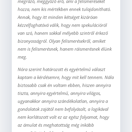
megrázó, meggyőző erő, ami a felismeréseket
hozza, nem kis mértékben ennek tulajdonítható.
Annak, hogy itt minden kétséget kizáróan
kézzelfoghatóvá válik, hogy nem spekulációról
van szó, hanem sokkal mélyebb szintről érkező
bizonyosságról. Olyan felismerésekről, amiket
nem is felismerésnek, hanem ráismerésnek élünk
meg.
Nóra szerint határozott és egyértelmű választ
kaptam a kérdésemre, hogy mit kell tennem. Nála
biztosabb csak én voltam ebben, hiszen annyira
tiszta, annyira egyértelmű, annyira világos,
ugyanakkor annyira szándékolatlan, annyira a
gondolatok zajától nem befolyásolt, a logikával
nem korlátozott volt ez az egész folyamat, hogy
az ámulat és meghatottság még inkább