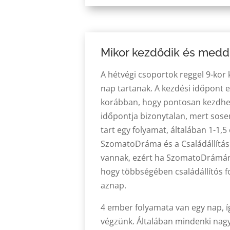
Mikor kezdődik és meddi
A hétvégi csoportok reggel 9-kor
nap tartanak. A kezdési időpont e
korábban, hogy pontosan kezdhe
időpontja bizonytalan, mert sose
tart egy folyamat, általában 1-1,5
SzomatoDráma és a Családállítá
vannak, ezért ha SzomatoDrámára j
hogy többségében családállítós 
aznap.
4 ember folyamata van egy nap, í
végzünk. Általában mindenki nagy