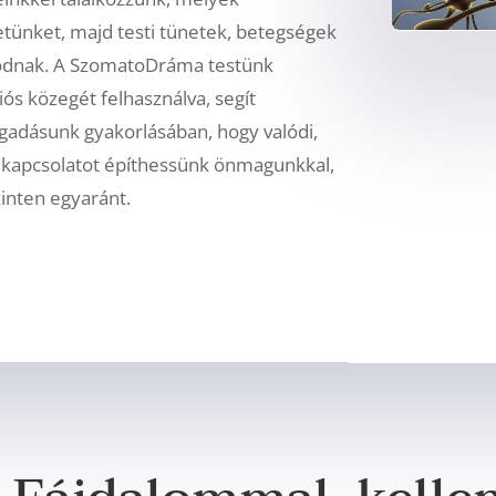
letünket, majd testi tünetek, betegségek
ódnak. A SzomatoDráma testünk
ós közegét felhasználva, segít
gadásunk gyakorlásában, hogy valódi,
s kapcsolatot építhessünk önmagunkkal,
 szinten egyaránt.