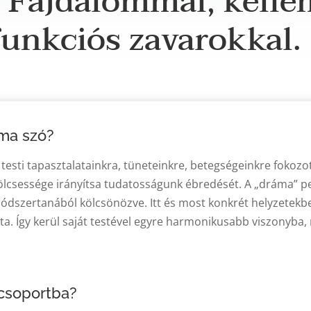
.
Fájdalommal, kelle
funkciós zavarokkal.
áma szó?
testi tapasztalatainkra, tüneteinkre, betegségeinkre fokozot
bölcsessége irányítsa tudatosságunk ébredését. A „dráma” 
ódszertanából kölcsönözve. Itt és most konkrét helyzetekbe
a. Így kerül saját testével egyre harmonikusabb viszonyba, 
csoportba?