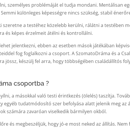
ílni, személyes problémáját el tudja mondani. Mentálisan eg
tt. Semmi különleges képességre nincs szükség, stabil énerőre
i szeretne a testéhez közelebb kerülni, rálátni a testében 
ra és képes érzelmeit átélni és kontrollálni.
lehet jelentkezni, ebben az esetben mások játékában képvise
eteiddel fog foglalkozni a csoport. A SzomatoDráma és a Csa
 jössz, készülj fel arra, hogy többségében családállítós fo
áma csoportba ?
lni, a másokkal való testi érintkezés (ölelés) taszítja. Tová
agy egyéb tudatmódosító szer befolyása alatt jelenik meg az 
ok számára zavaróan viselkedik bármilyen okból.
 előre és megbeszéljük, hogy jó-e most neked az állítás. Nem 