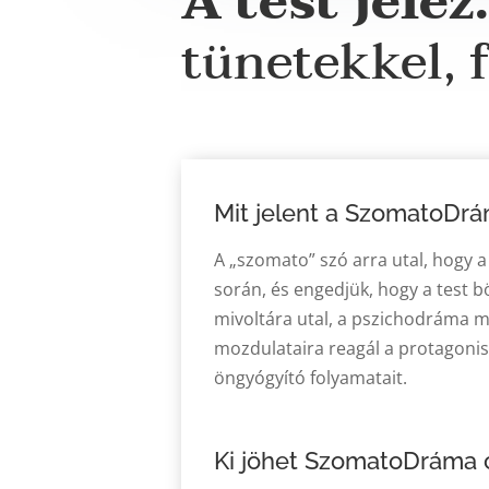
A test jelez
tünetekkel, 
Mit jelent a SzomatoDr
A „szomato” szó arra utal, hogy a 
során, és engedjük, hogy a test 
mivoltára utal, a pszichodráma m
mozdulataira reagál a protagonist
öngyógyító folyamatait.
Ki jöhet SzomatoDráma 