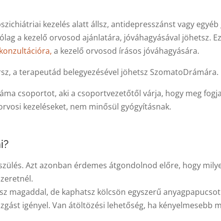
pszichiátriai kezelés alatt állsz, antidepresszánst vagy egyé
ólag a kezelő orvosod ajánlatára, jóváhagyásával jöhetsz. 
konzultációra,
a kezelő orvosod írásos jóváhagyására.
sz, a terapeutád belegyezésével jöhetsz SzomatoDrámára.
a csoportot, aki a csoportvezetőtől várja, hogy meg fogj
orvosi kezeléseket, nem minősül gyógyításnak.
i?
zülés. Azt azonban érdemes átgondolnod előre, hogy milye
szeretnél.
tsz magaddal, de kaphatsz kölcsön egyszerű anyagpapucsot 
zgást igényel. Van átöltözési lehetőség, ha kényelmesebb m