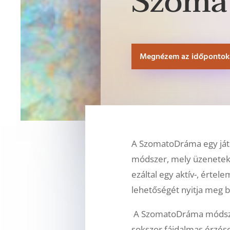
Szoma
Megnézem az időpontok
A SzomatoDráma egy játé
módszer, mely üzeneteket 
ezáltal egy aktív-, érte
lehetőségét nyitja meg b
A SzomatoDráma módszere
sokszor fájdalmas érzés