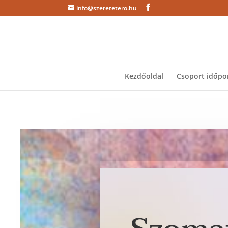
info@szeretetero.hu
Kezdőoldal
Csoport időpo