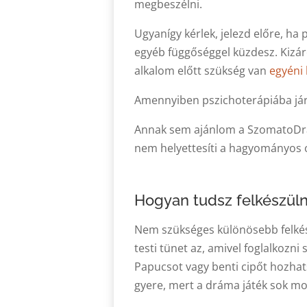
megbeszélni.
Ugyanígy kérlek, jelezd előre, ha 
egyéb függőséggel küzdesz. Kizár
alkalom előtt szükség van
egyéni 
Amennyiben pszichoterápiába jár
Annak sem ajánlom a SzomatoDrám
nem helyettesíti a hagyományos 
Hogyan tudsz felkészüln
Nem szükséges különösebb felkés
testi tünet az, amivel foglalkozni 
Papucsot vagy benti cipőt hozha
gyere, mert a dráma játék sok mo