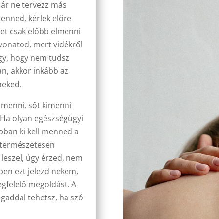
már ne tervezz más
enned, kérlek előre
ehet csak előbb elmenni
 vonatod, mert vidékről
agy, hogy nem tudsz
n, akkor inkább az
neked.
lmenni, sőt kimenni
 Ha olyan egészségügyi
bban ki kell menned a
t természetesen
leszel, úgy érzed, nem
en ezt jelezd nekem,
gfelelő megoldást. A
agaddal tehetsz, ha szó