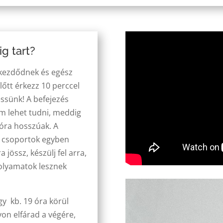
g tart?
 kezdődnek és egész
lőtt érkezz 10 perccel
ssünk! A befejezés
m lehet tudni, meddig
 óra hosszúak. A
s csoportok egyben
össz, készülj fel arra,
folyamatok lesznek
gy kb. 19 óra körül
on elfárad a végére,