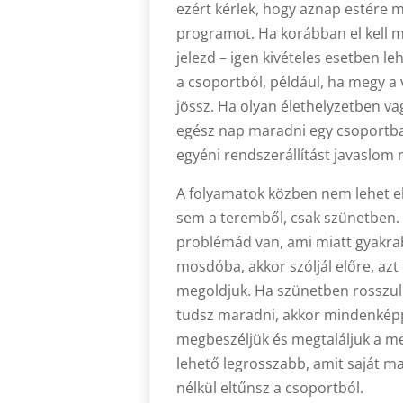
ezért kérlek, hogy aznap estére 
programot. Ha korábban el kell m
jelezd – igen kivételes esetben l
a csoportból, például, ha megy a
jössz. Ha olyan élethelyzetben v
egész nap maradni egy csoportba
egyéni rendszerállítást javaslom 
A folyamatok közben nem lehet e
sem a teremből, csak szünetben.
problémád van, ami miatt gyakra
mosdóba, akkor szóljál előre, az
megoldjuk. Ha szünetben rosszul 
tudsz maradni, akkor mindenképp
megbeszéljük és megtaláljuk a me
lehető legrosszabb, amit saját m
nélkül eltűnsz a csoportból.