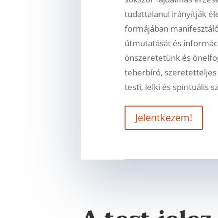
tudattalanul irányítják é
formájában manifesztál
útmutatását és informáci
önszeretetünk és önelfo
teherbíró, szeretettelje
testi, lelki és spirituális
Jelentkezem!