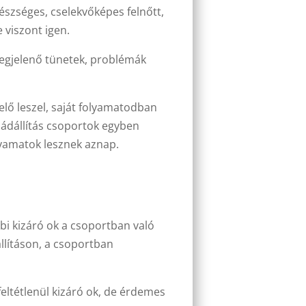
észséges, cselekvőképes felnőtt,
 viszont igen.
megjelenő tünetek, problémák
lő leszel, saját folyamatodban
ládállítás csoportok egyben
lyamatok lesznek aznap.
bbi kizáró ok a csoportban való
állításon, a csoportban
feltétlenül kizáró ok, de érdemes