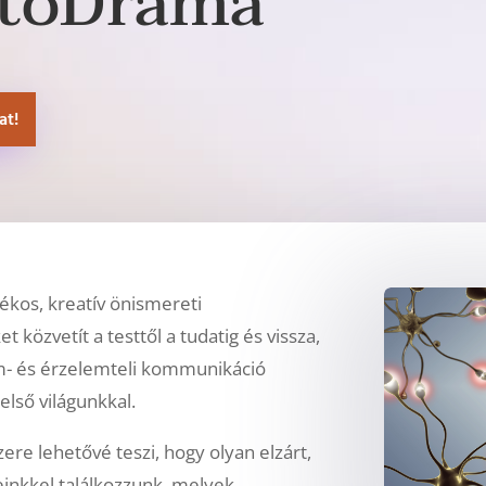
toDráma
at!
kos, kreatív önismereti
közvetít a testtől a tudatig és vissza,
lem- és érzelemteli kommunikáció
első világunkkal.
 lehetővé teszi, hogy olyan elzárt,
einkkel találkozzunk, melyek