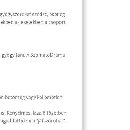
b gyógyszereket szedsz, esetleg
Ezekben az esetekben a csoport
a gyógyítani. A SzomatoDráma
n betegség vagy kellemetlen
is. Kényelmes, laza öltözetben
agaddal hozni a “játszóruhát”.