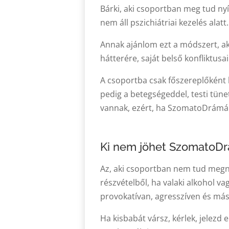
Bárki, aki csoportban meg tud ny
nem áll pszichiátriai kezelés ala
Annak ajánlom ezt a módszert, ak
hátterére, saját belső konfliktusai
A csoportba csak főszereplőként 
pedig a betegségeddel, testi tün
vannak, ezért, ha SzomatoDrámára
Ki nem jöhet SzomatoDr
Az, aki csoportban nem tud megnyí
részvételből, ha valaki alkohol v
provokatívan, agresszíven és más
Ha kisbabát vársz, kérlek, jelezd