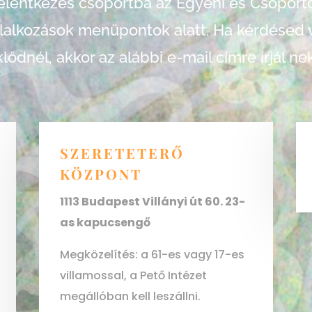
elentkezés csoportba az Egyéni és Csoport
lalkozások menüpontok alatt. Ha kérdésed 
lődnél, akkor az alábbi e-mail címre írjál n
SZERETETERŐ
KÖZPONT
1113 Budapest Villányi út 60. 23-
as kapucsengő
Megközelítés: a 61-es vagy 17-es
villamossal, a Pető Intézet
megállóban kell leszállni.