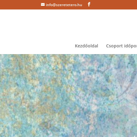
info@szeretetero.hu
Kezdőoldal
Csoport időpo