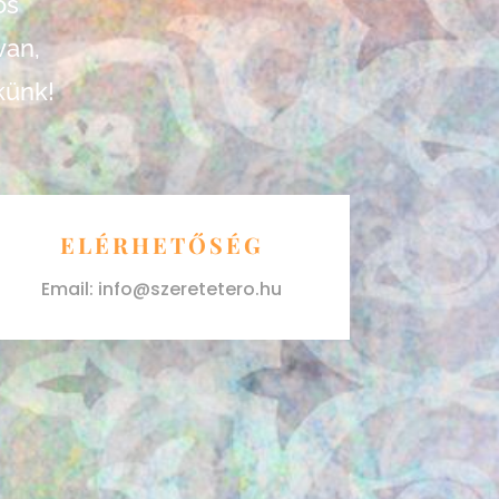
os
van,
ekünk!
ELÉRHETŐSÉG
Email:
info@szeretetero.hu