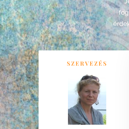
J
fog
érdek
SZERVEZÉS