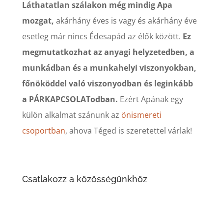
Láthatatlan szálakon még mindig Apa
mozgat,
akárhány éves is vagy és akárhány éve
esetleg már nincs Édesapád az élők között.
Ez
megmutatkozhat az anyagi helyzetedben, a
munkádban és a munkahelyi viszonyokban,
főnököddel való viszonyodban és leginkább
a PÁRKAPCSOLATodban.
Ezért Apának egy
külön alkalmat szánunk az
önismereti
csoportban
, ahova Téged is szeretettel várlak!
Csatlakozz a közösségünkhöz