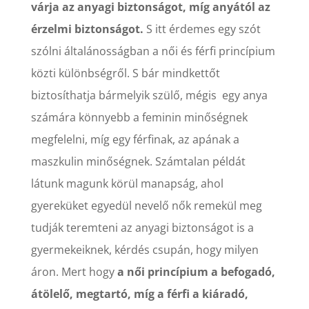
várja az anyagi biztonságot, míg anyától az
érzelmi biztonságot.
S itt érdemes egy szót
szólni általánosságban a női és férfi princípium
közti különbségről. S bár mindkettőt
biztosíthatja bármelyik szülő, mégis egy anya
számára könnyebb a feminin minőségnek
megfelelni, míg egy férfinak, az apának a
maszkulin minőségnek. Számtalan példát
látunk magunk körül manapság, ahol
gyereküket egyedül nevelő nők remekül meg
tudják teremteni az anyagi biztonságot is a
gyermekeiknek, kérdés csupán, hogy milyen
áron. Mert hogy
a női princípium a befogadó,
átölelő, megtartó, míg a férfi a kiáradó,