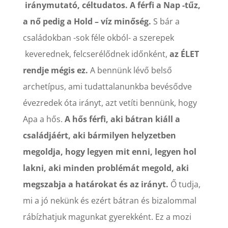
iránymutató, céltudatos. A férfi a Nap -tűz,
a nő pedig a Hold – víz minőség.
S bár a
családokban -sok féle okból- a szerepek
keverednek, felcserélődnek időnként,
az ÉLET
rendje mégis ez.
A bennünk lévő belső
archetípus, ami tudattalanunkba bevésődve
évezredek óta irányt, azt vetíti bennünk, hogy
Apa a hős.
A hős férfi, aki bátran kiáll a
családjáért, aki bármilyen helyzetben
megoldja, hogy legyen mit enni, legyen hol
lakni, aki minden problémát megold, aki
megszabja a határokat és az irányt.
Ő tudja,
mi a jó nekünk és ezért bátran és bizalommal
rábízhatjuk magunkat gyerekként. Ez a mozi