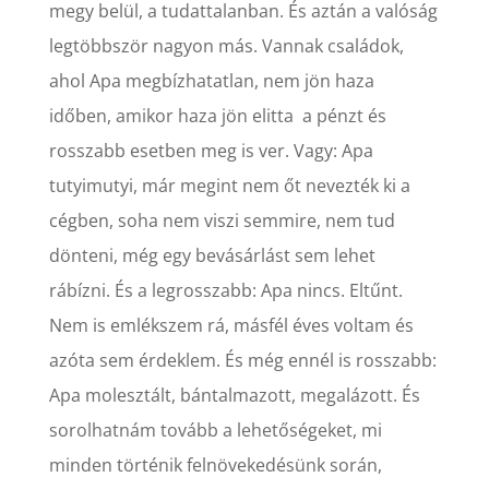
megy belül, a tudattalanban. És aztán a valóság
legtöbbször nagyon más. Vannak családok,
ahol Apa megbízhatatlan, nem jön haza
időben, amikor haza jön elitta a pénzt és
rosszabb esetben meg is ver. Vagy: Apa
tutyimutyi, már megint nem őt nevezték ki a
cégben, soha nem viszi semmire, nem tud
dönteni, még egy bevásárlást sem lehet
rábízni. És a legrosszabb: Apa nincs. Eltűnt.
Nem is emlékszem rá, másfél éves voltam és
azóta sem érdeklem. És még ennél is rosszabb:
Apa molesztált, bántalmazott, megalázott. És
sorolhatnám tovább a lehetőségeket, mi
minden történik felnövekedésünk során,