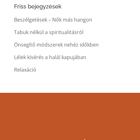
Friss bejegyzések
Beszélgetések – Nők más hangon
Tabuk nélkül a spiritualitásról
Önsegítő módszerek nehéz időkben
Lélek kísérés a halál kapujában
Relaxáció