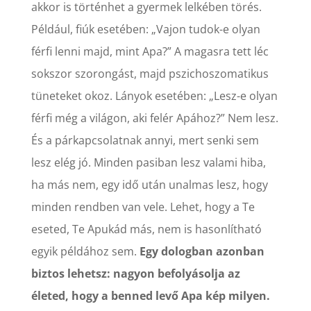
akkor is történhet a gyermek lelkében törés.
Például, fiúk esetében: „Vajon tudok-e olyan
férfi lenni majd, mint Apa?” A magasra tett léc
sokszor szorongást, majd pszichoszomatikus
tüneteket okoz. Lányok esetében: „Lesz-e olyan
férfi még a világon, aki felér Apához?” Nem lesz.
És a párkapcsolatnak annyi, mert senki sem
lesz elég jó. Minden pasiban lesz valami hiba,
ha más nem, egy idő után unalmas lesz, hogy
minden rendben van vele. Lehet, hogy a Te
eseted, Te Apukád más, nem is hasonlítható
egyik példához sem.
Egy dologban azonban
biztos lehetsz: nagyon befolyásolja az
életed, hogy a benned levő Apa kép milyen.