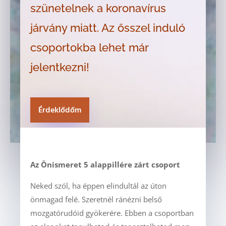
szünetelnek a koronavírus
járvány miatt. Az ősszel induló
csoportokba lehet már
jelentkezni!
Érdeklődőm
Az Önismeret 5 alappillére zárt csoport
Neked szól, ha éppen elindultál az úton
önmagad felé. Szeretnél ránézni belső
mozgatórudóid gyökerére. Ebben a csoportban