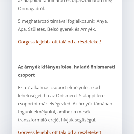
az alapokat tanulhatod és tapasztalhatod meg
Önmagadról.
5 meghatározó témával foglalkozunk: Anya,
Apa, Születés, Belső gyerek és Árnyék.
Görgess lejjebb, ott találod a részleteket!
Az árnyék kifényesítése, haladó önismereti
csoport
Ez a 7 alkalmas csoport elmélyülésre ad
lehetőséget, ha az Önismeret 5 alappillére
csoportot már elvégezted. Az árnyék támában
fogunk elmélyülni, amihez a mesék
transzformáló erejét hívjuk segítségül.
Görgess lejjebb, ott találod a részleteket!