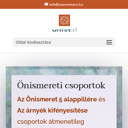
info@szeretetero.hu
Oldal Kiválasztása
Önismereti csoportok
Az Önismeret 5 alappillére
és
Az árnyék kifényesítése
csoportok átmenetileg