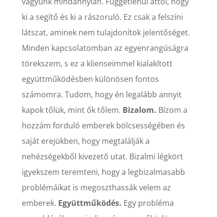
vagyunk mindannyian. Függetlenül attól, hogy
ki a segítő és ki a rászoruló. Ez csak a felszíni
látszat, aminek nem tulajdonítok jelentőséget.
Minden kapcsolatomban az egyenrangúságra
törekszem, s ez a klienseimmel kialakított
együttműködésben különösen fontos
számomra. Tudom, hogy én legalább annyit
kapok tőlük, mint ők tőlem.
Bizalom.
Bízom a
hozzám forduló emberek bölcsességében és
saját erejükben, hogy megtalálják a
nehézségekből kivezető utat. Bizalmi légkört
igyekszem teremteni, hogy a legbizalmasabb
problémáikat is megoszthassák velem az
emberek.
Együttműködés.
Egy probléma