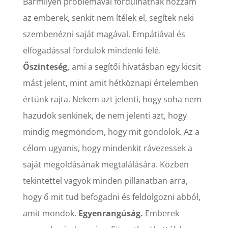
Bármilyen problémával fordulhatnak hozzám
az emberek, senkit nem ítélek el, segítek neki
szembenézni saját magával. Empátiával és
elfogadással fordulok mindenki felé.
Őszinteség,
ami a segítői hivatásban egy kicsit
mást jelent, mint amit hétköznapi értelemben
értünk rajta. Nekem azt jelenti, hogy soha nem
hazudok senkinek, de nem jelenti azt, hogy
mindig megmondom, hogy mit gondolok. Az a
célom ugyanis, hogy mindenkit rávezessek a
saját megoldásának megtalálására. Közben
tekintettel vagyok minden pillanatban arra,
hogy ő mit tud befogadni és feldolgozni abból,
amit mondok.
Egyenrangúság.
Emberek