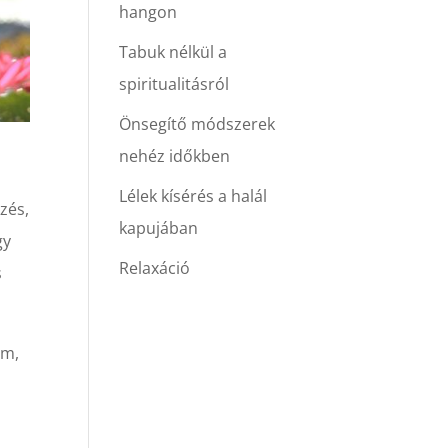
hangon
Tabuk nélkül a
spiritualitásról
Önsegítő módszerek
nehéz időkben
Lélek kísérés a halál
zés,
kapujában
gy
Relaxáció
s
ám,