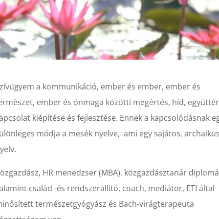
zívügyem a kommunikáció, ember és ember, ember és
ermészet, ember és önmaga közötti megértés, híd, együttér
apcsolat kiépítése és fejlesztése. Ennek a kapcsolódásnak e
ülönleges módja a mesék nyelve, ami egy sajátos, archaiku
yelv.
özgazdász, HR menedzser (MBA), közgazdásztanár diplom
alamint család -és rendszerállító, coach, mediátor, ETI által
inősített természetgyógyász és Bach-virágterapeuta