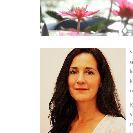
S
t
k
k
n
K
v
m