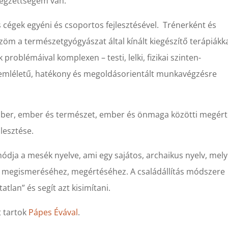
égzettségem van.
cégek egyéni és csoportos fejlesztésével. Trénerként és
öm a természetgyógyászat által kínált kiegészítő terápiákka
problémáival komplexen – testi, lelki, fizikai szinten-
mléletű, hatékony és megoldásorientált munkavégzésre
er, ember és természet, ember és önmaga közötti megért
jlesztése.
dja a mesék nyelve, ami egy sajátos, archaikus nyelv, mel
 megismeréséhez, megértéséhez. A családállítás módszere
tlan” és segít azt kisimítani.
 tartok
Pápes Évával
.