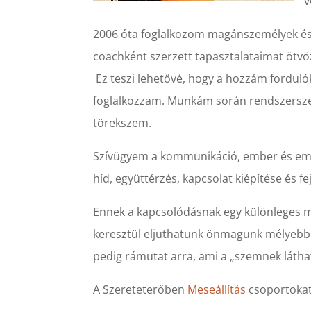
v
2006 óta foglalkozom magánszemélyek és 
coachként szerzett tapasztalataimat ötvöz
Ez teszi lehetővé, hogy a hozzám fordulók 
foglalkozzam. Munkám során rendszersze
törekszem.
Szívügyem a kommunikáció, ember és emb
híd, együttérzés, kapcsolat kiépítése és fe
Ennek a kapcsolódásnak egy különleges mó
keresztül eljuthatunk önmagunk mélyebb
pedig rámutat arra, ami a „szemnek láthata
A Szereteterőben
Meseállítás
csoportokat