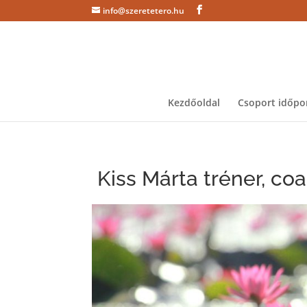
info@szeretetero.hu
Kezdőoldal
Csoport időpo
Kiss Márta tréner, coa