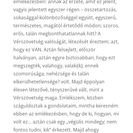
emlékezésben: annak az érzete, amit ez jelent,
vagyis jelentett egyszer régen – összetartozás,
sokasággal-különbözőséggel együtt, egyszerű,
természetes, magától értetődő módon; szoros,
erős, talán megbonthatatlannak hitt? A
Vérszövetség valóságát, létezését éreztem; azt,
hogy ez VAN. Aztán felsejlett, először
halványan, aztán egyre biztosabban, hogy ezt
megszegték, valahogy, valaki(k); ennek
szomorúsága, nehézsége és talán
elkerülhetetlensége? volt. Majd éppolyan
élesen létezővé, tényszerűvé vált, mint a
Vérszövetség maga. Emlékszem, közben
száguldoztak a gondolataim, mintha keresném
ebben az emlékezésben, hogy de ki, hogyan, mi
volt ez… aztán csak egy „végülis mindegy; nem
fontos tudni, kik” érkezett. Majd ahogy