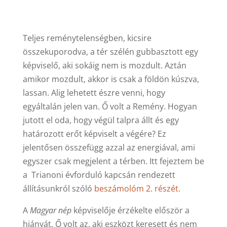
Teljes reménytelenségben, kicsire
összekuporodva, a tér szélén gubbasztott egy
képviselő, aki sokáig nem is mozdult. Aztán
amikor mozdult, akkor is csak a földön kúszva,
lassan. Alig lehetett észre venni, hogy
egyáltalán jelen van. Ő volt a Remény. Hogyan
jutott el oda, hogy végül talpra állt és egy
határozott erőt képviselt a végére? Ez
jelentősen összefügg azzal az energiával, ami
egyszer csak megjelent a térben. Itt fejeztem be
a Trianoni évforduló kapcsán rendezett
állításunkról szóló
beszámolóm 2. részét.
A
Magyar nép
képviselője érzékelte először a
hiányát. Ő volt az, aki eszközt keresett és nem