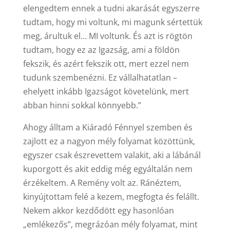
elengedtem ennek a tudni akarását egyszerre
tudtam, hogy mi voltunk, mi magunk sértettük
meg, árultuk el… MI voltunk. És azt is rögtön
tudtam, hogy ez az Igazság, ami a földön
fekszik, és azért fekszik ott, mert ezzel nem
tudunk szembenézni. Ez vállalhatatlan –
ehelyett inkább Igazságot követelünk, mert
abban hinni sokkal könnyebb.”
Ahogy álltam a Kiáradó Fénnyel szemben és
zajlott ez a nagyon mély folyamat közöttünk,
egyszer csak észrevettem valakit, aki a lábánál
kuporgott és akit eddig még egyáltalán nem
érzékeltem. A Remény volt az. Ránéztem,
kinyújtottam felé a kezem, megfogta és felállt.
Nekem akkor kezdődött egy hasonlóan
„emlékezős”, megrázóan mély folyamat, mint