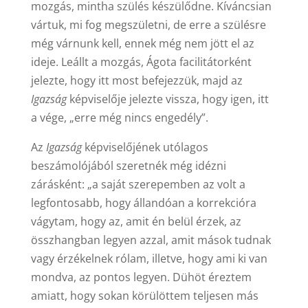
mozgás, mintha szülés készülődne. Kíváncsian
vártuk, mi fog megszületni, de erre a szülésre
még várnunk kell, ennek még nem jött el az
ideje. Leállt a mozgás, Ágota facilitátorként
jelezte, hogy itt most befejezzük, majd az
Igazság
képviselője jelezte vissza, hogy igen, itt
a vége, „erre még nincs engedély”.
Az
Igazság
képviselőjének utólagos
beszámolójából szeretnék még idézni
zárásként: „a saját szerepemben az volt a
legfontosabb, hogy állandóan a korrekcióra
vágytam, hogy az, amit én belül érzek, az
összhangban legyen azzal, amit mások tudnak
vagy érzékelnek rólam, illetve, hogy ami ki van
mondva, az pontos legyen. Dühöt éreztem
amiatt, hogy sokan körülöttem teljesen más