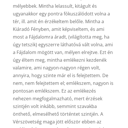
mélyebbek. Mintha lelassult, kitágult és
ugyanakkor egy pontra fókuszálódott volna a
tér, ill. amit én érzékeltem belőle. Mintha a
Kiáradó Fényben, amit képviseltem, és ami
most a Fájdalomra áradt, (világította meg, ha
úgy tetszik) egyszerre láthatóvá vált volna, ami
a Fájdalom mögött van, mélyen elrejtve. Ezt én
úgy éltem meg, mintha emlékezni kezdenék
valamire, ami nagyon-nagyon régen volt,
annyira, hogy szinte már el is felejtettem. De
nem, nem felejtettem el; emlékszem, nagyon is
pontosan emlékszem. Ez az emlékezés
nehezen megfogalmazható, mert érzések
szintjén volt inkább, semmint szavakba
önthető, elmesélhető történtet szintjén. A
Vérszövetség maga jött először ebben az