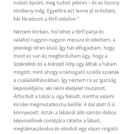
tudott épülni, meg tudott jelenni – és ez bizony
törékeny még. Egyelőre ezt lenne jó erősíteni,
kár fáradozni a férfi oldalon.”
Néztem körben, hol lehet a férfi párja és
valahol nagyon-nagyon messze érzékeltem, a
jelenlegi téren kívül. Így hát elfogadtam, hogy
most ez van és megfordultam úgy, hogy a
Szakralitás
és a
Kiáradó Fény
úgy álltak a hátam
mögött, mint ahogy a támogató szülők szoktak
a családállításokban. Így néztem rá az Igazság
képviselőjére, aki némi életjelet mutatott.
Átfordult a hátára, úgy feküdt, mintha valami
kicsike megmutatkozna belőle. A dal alatt ő is
könnyezett. Aztán a lábánál álló sámán dobos
képviselőnek combjára rátette a lábait,
megtámaszkodva és elindult egy olyan ringató