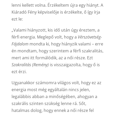
lenni kellett volna. Érzékeltem újra egy hiányt. A
Kiáradó Fény képviselője is érzékelte, ő így írja
ezt le:
„Valami hiányzott, kis idő után úgy éreztem, a
férfi energia. Meglepő volt, hogy a
Vérszövetség-
Fájdalom
mondta ki, hogy hiányzik valami – erre
én mondtam, hogy szerintem a férfi szakralitás,
mert ami itt formálódik, az a női része. Ezt
Szakralitás (Remény)
is visszaigazolta, hogy ő is
ezt érzi.
Ugyanakkor számomra világos volt, hogy ez az
energia most még egyáltalán nincs jelen,
legalábbis abban a minőségében, ahogyan a
szakrális szinten szükség lenne rá. Sőt,
hatalmas dolog, hogy ennek a női része fel