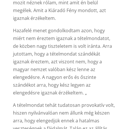
mozit néznek rólam, mint amit én belül
megélek. Amit a Kiáradó Fény mondott, azt
igaznak érzékeltem.
Hazafelé menet gondolkodtam azon, hogy
miért nem éreztem igaznak a tételmondatot,
de közben nagy tiszteletem is volt iránta. Arra
jutottam, hogy a tételmondat szándékát
igaznak éreztem, azt viszont nem, hogy a
magyar nemzet valóban kész lenne az
elengedésre. A nagyon erős és őszinte
szándékot arra, hogy kész legyen az
elengedésre igaznak érzékeltem. „
A tételmondat tehát tudatosan provokatív volt,
hiszen nyilvánvalóan nem állunk még készen
arra, hogy elengedjük ennek a hatalmas
veszteségnek a fájdalmát. Talán ez az állítás