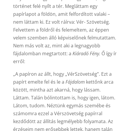
történet felé nyílt a tér. Megláttam egy
papírlapot a földön, amit felfordított valaki –
nem láttam ki. Ez volt ráírva: Vér- Szövetség.
Felvettem a földről és felemeltem, az éppen
velem szemben álló képviselőnek felmutattam.
Nem más volt az, mint aki a legnagyobb
fájdalomban megtartott: a
Kiáradó Fény.
Ő így ír
erről:
„A papíron az állt, hogy „VérSzövetség”. Ezt a
papírt emelte fel és le a
Fájdalom
kettőnk arca
között, mintha azt akarná, hogy lássam.
Láttam. Talán bólintottam is, hogy igen, látom.
Látom, tudom. Néztünk egymás szemébe és
számomra ezzel a Vérszövetség papírral
kezdődött az állítás legmélyebb folyamata. Az
érzéseim nem erősebbek lettek, hanem talán