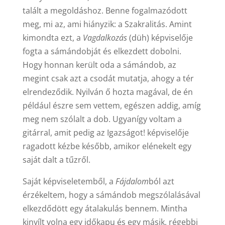
talált a megoldáshoz. Benne fogalmazódott
meg, mi az, ami hiányzik: a Szakralitás. Amint
kimondta ezt, a
Vagdalkozás
(düh) képviselője
fogta a sámándobját és elkezdett dobolni.
Hogy honnan került oda a sámándob, az
megint csak azt a csodát mutatja, ahogy a tér
elrendeződik. Nyilván ő hozta magával, de én
például észre sem vettem, egészen addig, amíg
meg nem szólalt a dob. Ugyanígy voltam a
gitárral, amit pedig az Igazságot! képviselője
ragadott kézbe később, amikor elénekelt egy
saját dalt a tűzről.
Saját képviseletemből, a
Fájdalom
ból azt
érzékeltem, hogy a sámándob megszólalásával
elkezdődött egy átalakulás bennem. Mintha
kinyílt volna egy időkapu és egy másik, régebbi