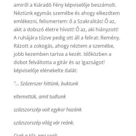
amiről a Kiáradó Fény képviselője beszámolt.
Néztünk egymás szemébe és ahogy elkezdtem
emlékezni, felismertem: ő a Szakralitás! Ő az,
akit a dobszó életre hívott! Ő az, aki hiányzott!
A ruhájára tűzve pedig ott áll a felirat: Remény.
Rázott a zokogás, ahogy néztem a szemébe,
jobb kezemben tartva a kezét. Időközben a
dobot felváltotta a gitár és az Igazságot!
képviselője elénekelte dalát:
"... Százerszer hittünk, buktunk
eltemettük, amit tudtunk
százszorszép volt egykor hazánk
százszorszép világ vár reánk.
Csak a tűz, ami segít