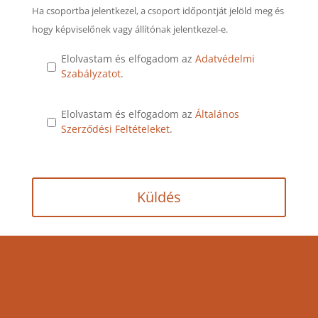
Ha csoportba jelentkezel, a csoport időpontját jelöld meg és
hogy képviselőnek vagy állítónak jelentkezel-e.
*
Elolvastam és elfogadom az
Adatvédelmi
Szabályzatot
.
*
Elolvastam és elfogadom az
Általános
Szerződési Feltételeket
.