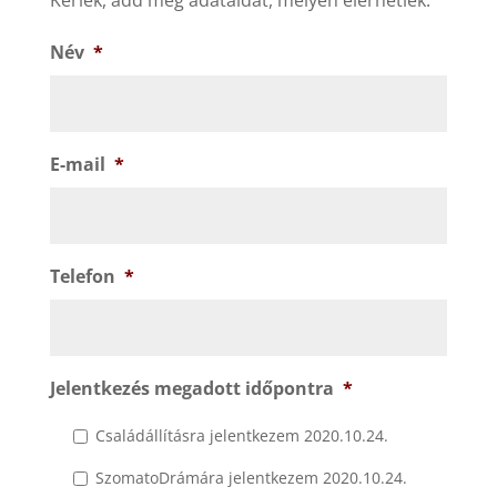
Kérlek, add meg adataidat, melyen elérhetlek.
Név
*
E-mail
*
Telefon
*
Jelentkezés megadott időpontra
*
Családállításra jelentkezem 2020.10.24.
SzomatoDrámára jelentkezem 2020.10.24.